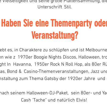
ne Vielseitigkeit und seine große Plattensammlung, d
Unterschrift
Stil.
Haben Sie eine Themenparty ode
Veranstaltung?
ebt es, in Charaktere zu schlüpfen und ist Melbourne
n wie z
1970er Boogie Nights Discos, Halloween, tr
ght In
Havanna,
1950er Rock N Roll Hop, als 80er 
as, Bond &
Casino-Themenveranstaltungen, Jazz und
nstaltung zum Thema Gatsby der 1920er Jahre
und 
 nach seinem Halloween-DJ-Paket,
sein 80er- und Ya
Cash 'Tache" und natürlich Elvis!