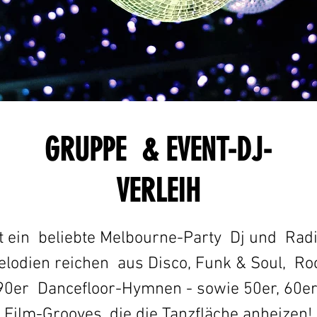
GRUPPE & EVENT-DJ-
VERLEIH
t ein
beliebte Melbourne-Party
Dj und
Rad
lodien reichen
aus Disco, Funk & Soul,
Roc
90er
Dancefloor-Hymnen - sowie 50er, 60er
Film-Grooves, die die Tanzfläche anheizen!