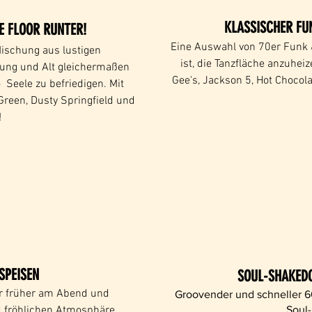
KLASSISCHER FU
E FLOOR RUNTER!
Eine Auswahl von 70er Funk 
ischung aus lustigen
ist, die Tanzfläche anzuhei
ung und Alt gleichermaßen
Gee's, Jackson 5, Hot Choc
o
Seele zu befriedigen. Mit
reen, Dusty Springfield und
!
SPEISEN
SOUL-SHAKED
ür früher am Abend und
Groovender und schneller 60
d fröhlichen Atmosphäre
Soul