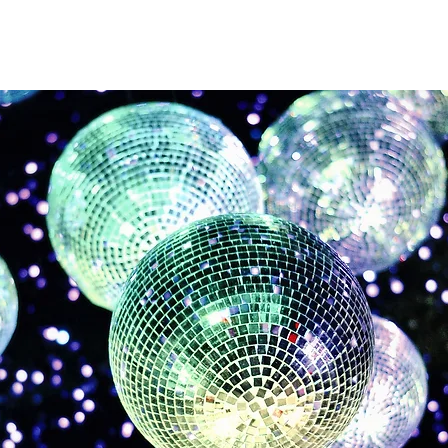
HOCHZEITS-DJ-VERLEIH
EVENT- & PARTY-DJ-VERLEIH
MISCHUN