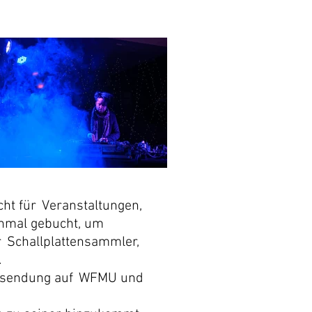
cht für
Veranstaltungen,
hmal gebucht, um
r
Schallplattensammler,
.
iosendung auf
WFMU und