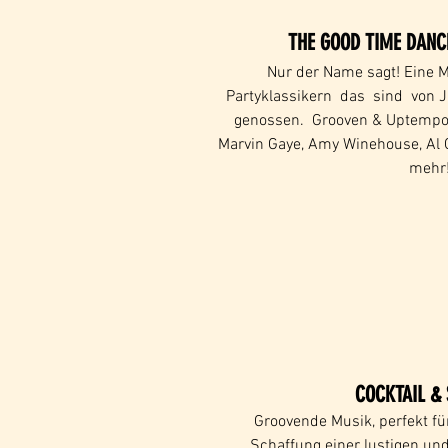
THE GOOD TIME DANC
Nur der Name sagt! Eine M
Partyklassikern
das
sind
von J
genossen.
Grooven & Uptemp
Marvin Gaye, Amy Winehouse, Al G
mehr
COCKTAIL & 
Groovende Musik, perfekt f
Schaffung einer lustigen un