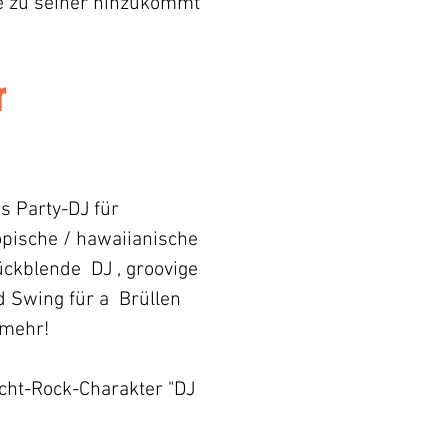
ie zu seiner hinzukommt
r
s Party-DJ für
opische / hawaiianische
Rückblende
DJ , groovige
 Swing für a
Brüllen
mehr!
cht-Rock-Charakter "DJ