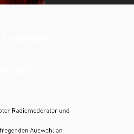
d Performance-
t alles!
iebter Radiomoderator und
ufregenden Auswahl an