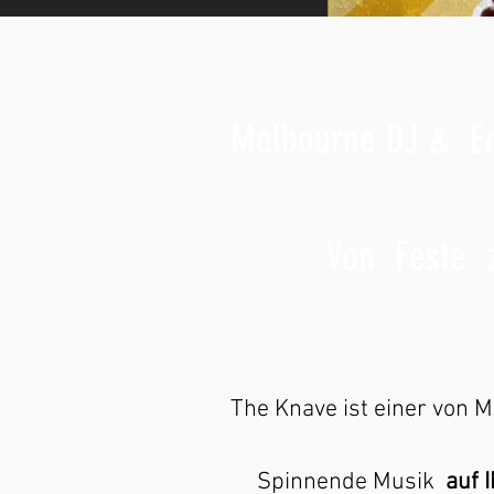
Melbourne DJ & En
Von Feste zu
The Knave ist einer von 
Spinnende Musik
auf 