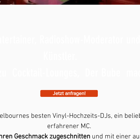
tertainer, Radioshow-Moderator un
Künstler.
 Cocktail-Lounges, Der Bube mach
Jetzt anfragen!
Melbournes besten Vinyl-Hochzeits-DJs, ein bel
erfahrener MC.
Ihren Geschmack zugeschnitten
und mit einer a