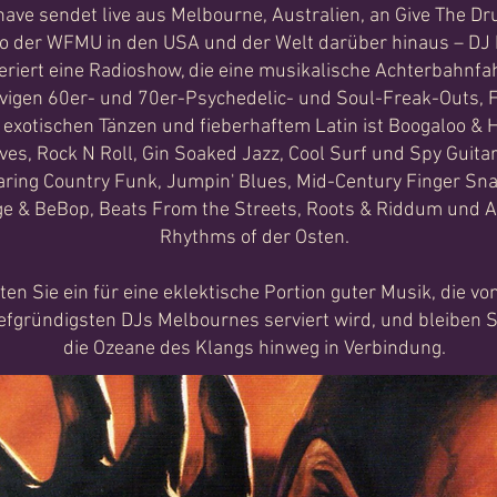
nave sendet live aus Melbourne, Australien, an Give The 
o der WFMU in den USA und der Welt darüber hinaus – DJ
riert eine Radioshow, die eine musikalische Achterbahnfah
vigen 60er- und 70er-Psychedelic- und Soul-Freak-Outs, 
, exotischen Tänzen und fieberhaftem Latin ist Boogaloo & 
ves, Rock N Roll, Gin Soaked Jazz, Cool Surf und Spy Guitar
ring Country Funk, Jumpin' Blues, Mid-Century Finger Sna
e & BeBop, Beats From the Streets, Roots & Riddum und 
Rhythms of der Osten.
ten Sie ein für eine eklektische Portion guter Musik, die v
iefgründigsten DJs Melbournes serviert wird, und bleiben S
die Ozeane des Klangs hinweg in Verbindung.