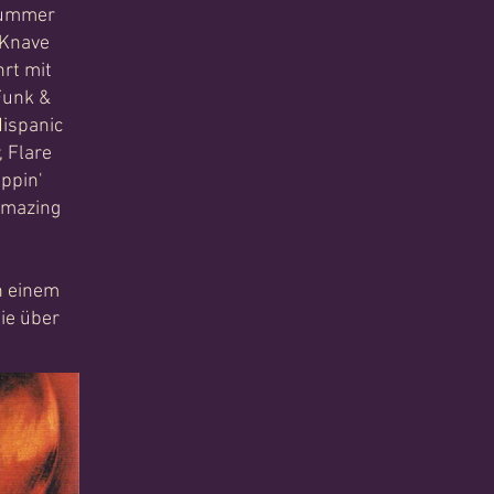
Drummer
 Knave
rt mit
Funk &
Hispanic
, Flare
ppin'
Amazing
on einem
ie über